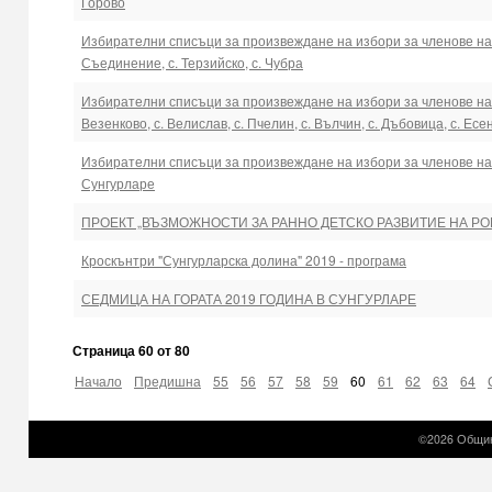
Горово
Избирателни списъци за произвеждане на избори за членове на ЕП 
Съединение, с. Терзийско, с. Чубра
Избирателни списъци за произвеждане на избори за членове на ЕП 
Везенково, с. Велислав, с. Пчелин, с. Вълчин, с. Дъбовица, с. Есен
Избирателни списъци за произвеждане на избори за членове на Е
Сунгурларе
ПРОЕКТ „ВЪЗМОЖНОСТИ ЗА РАННО ДЕТСКО РАЗВИТИЕ НА Р
Кроскънтри "Сунгурларска долина" 2019 - програма
СЕДМИЦА НА ГОРАТА 2019 ГОДИНА В СУНГУРЛАРЕ
Страница 60 от 80
Начало
Предишна
55
56
57
58
59
60
61
62
63
64
©2026 Общин