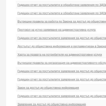
Годишен отчет за постъпилите и обработени заявления по ЗДОИ
Годишен отчет за постъпилите и обработени заявления по ЗДОИ
Вътрешни правила за работа по Закона за достъп до обществ
Протокол за устно заявяване на административна услуга
Годишен отчет за постъпилите заявления за достъп до общест
Достъпът до обществена информация е регламентиран в Закон
Харта за правата на потребителя на административни услуги
Вътрешни правила за организация на административното обсл
Годишен отчет за постъпилите заявления за достъп до общест
Годишен отчет за постъпилите заявления за достъп до общест
Закон за достъп до обществена информация
Годишен отчет за постъпилите заявления за достъп до общест
Заявление за достъп до обществена информация