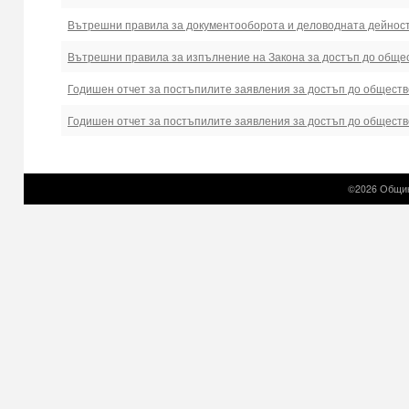
Вътрешни правила за документооборота и деловодната дейнос
Вътрешни правила за изпълнение на Закона за достъп до общ
Годишен отчет за постъпилите заявления за достъп до общест
Годишен отчет за постъпилите заявления за достъп до общест
©2026 Общин