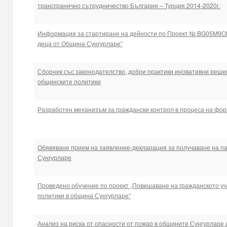
трансгранично сътрудничество България – Турция 2014-2020г.
Информация за стартиране на дейности по Проект № BG05M9OP0
деца от Община Сунгурларе”
Сборник със законодателство, добри практики иновативни реше
общинските политики
Разработен механизъм за граждански контрол в процеса на фор
Обявяване прием на заявление-декларация за получаване на па
Сунгурларе
Проведено обучение по проект „Повишаване на гражданското уч
политики в община Сунгурларе”
Анализ на риска от опасности от пожар в общините Сунгурларе