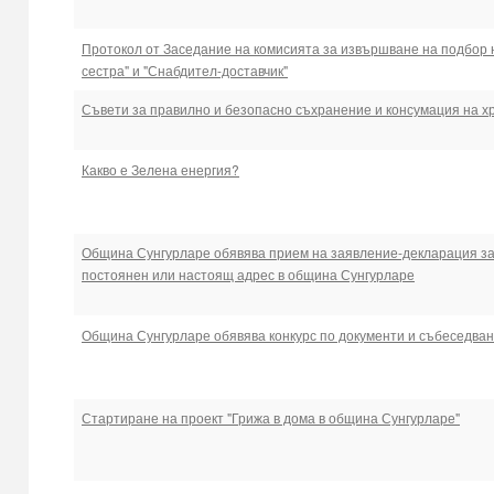
Протокол от Заседание на комисията за извършване на подбор н
сестра" и "Снабдител-доставчик"
Съвети за правилно и безопасно съхранение и консумация на х
Какво е Зелена енергия?
Община Сунгурларе обявява прием на заявление-декларация за 
постоянен или настоящ адрес в община Сунгурларе
Община Сунгурларе обявява конкурс по документи и събеседван
Стартиране на проект "Грижа в дома в община Сунгурларе"