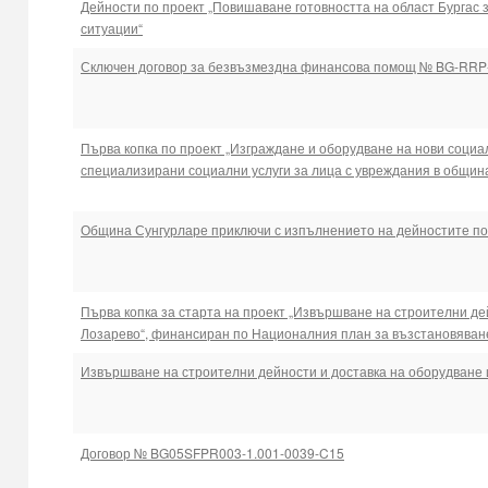
Дейности по проект „Повишаване готовността на област Бургас 
ситуации“
Сключен договор за безвъзмездна финансова помощ № BG-RRP
Първа копка по проект „Изграждане и оборудване на нови социа
специализирани социални услуги за лица с увреждания в общин
Община Сунгурларе приключи с изпълнението на дейностите п
Първа копка за старта на проект „Извършване на строителни дей
Лозарево“, финансиран по Националния план за възстановяван
Извършване на строителни дейности и доставка на оборудване и
Договор № BG05SFPR003-1.001-0039-C15