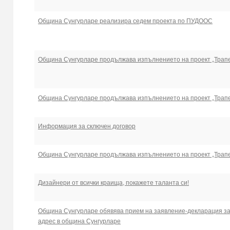
Община Сунгурларе реализира седем проекта по ПУДООС
Община Сунгурларе продължава изпълнението на проект „Трапе
Община Сунгурларе продължава изпълнението на проект „Трапе
Информация за сключен договор
Община Сунгурларе продължава изпълнението на проект „Трапе
Дизайнери от всички краища, покажете таланта си!
Община Сунгурларе обявява прием на заявление-декларация за
адрес в община Сунгурларе