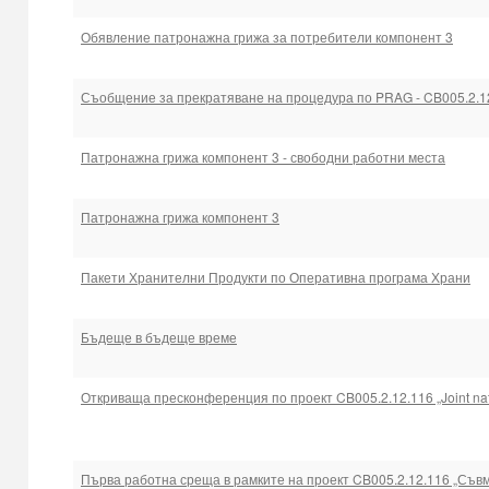
Обявление патронажна грижа за потребители компонент 3
Съобщение за прекратяване на процедура по PRAG - CB005.2.1
Патронажна грижа компонент 3 - свободни работни места
Патронажна грижа компонент 3
Пакети Хранителни Продукти по Оперативна програма Храни
Бъдеще в бъдеще време
Откриваща пресконференция по проект CB005.2.12.116 „Joint natu
Първа работна среща в рамките на проект CB005.2.12.116 „Съвме