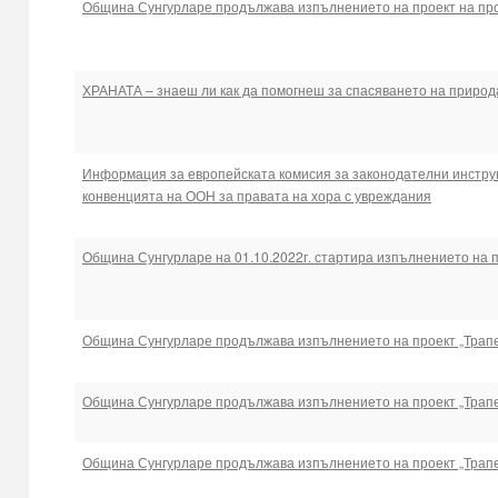
Община Сунгурларе продължава изпълнението на проект на прое
ХРАНАТА – знаеш ли как да помогнеш за спасяването на природ
Информация за европейската комисия за законодателни инстру
конвенцията на ООН за правата на хора с увреждания
Община Сунгурларе на 01.10.2022г. стартира изпълнението на 
Община Сунгурларе продължава изпълнението на проект „Трапез
Община Сунгурларе продължава изпълнението на проект „Трапез
Община Сунгурларе продължава изпълнението на проект „Трапез