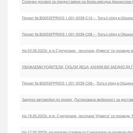
Сключен договор за предоставяне на безвъзмездна финансова
Проект № BG05SFPR003-1.001-0039-C10 – „Топъл обяд в Общин
Проект № BG05SFPR003-1.001-0039-C08 – „Топъл обяд в Общин
На 03.06.2023г. в гр.Сунгурларе , лесопарк „Ичмята“ се проведе
УВАЖАЕМИ РОДИТЕЛИ, СКЪПИ ДЕЦА, КАНИМ ВИ ЗАЕДНО ДА 
Проект № BG05SFPR003-1.001-0039-C08– „Топъл обяд в Община
Закупен автомобил по проект „Патрножана мобилност за достав
На 18.05.2023г. в гр. Сунгурларе, лесопарк “Ичмята” се проведе 
На 17.05.2023г. на градски стадион гр.Сунгурларе се проведе фу