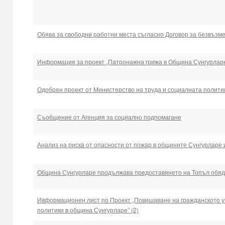
Обява за свободни работни места съгласно Договор за безвъ
Информация за проект „Патронажна грижа в Община Сунгурлар
Одобрен проект от Министерство на труда и социалната полити
Съобщение от Агенция за социално подпомагане
Анализ на риска от опасности от пожар в общините Сунгурларе
Община Сунгурларе продължава предоставянето на Топъл обяд
Ивформационен лист по Проект „Повишаване на гражданското у
политики в община Сунгурларе” (2)