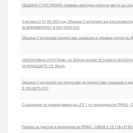
ОБЩИНА СУНГУРЛАРЕ обявява свободни работни места за след
Считано от 01.05.2021год. Община Сунгурларе ще изпълнява А
№ BG05M9OP001-6.002-0055-C01
Община Сунгурларе предоставя социални и здравни услуги по
ОПЕРАТИВНА ПРОГРАМА ЗА ХРАНИ И/ИЛИ ОСНОВНО МАТЕРИ
НУЖДАЕЩИТЕ СЕ ЛИЦА
Община Сунгурларе ще продължи да предоставя социални и зд
2.103-0073-C01
Съобщение за прекратяване на LOT 1 от процедура по PRAG - C
Покана за участие в процедура по PRAG - CB005.2.12.116-LP-SU