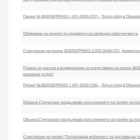
Проект № BG05SFPR003-1.001-0039-C07– „Топъл обяд в Община
Обявяване на конкурс по документи за свободни работни места
Стартиране на проект BG05SFPR002-2.002-0049-C01 „Компетент
Покана за участие в конференция за представяне на проект B
социални услуги“
Проект № BG05SFPR003-1.001-0039-C06– „Топъл обяд в Община
Община Сунгурларе продължава изпълнението на проект на прое
Община Сунгурларе продължава изпълнението на проект на прое
Стартиране на проект "Патрножана мобилност за доставка на т