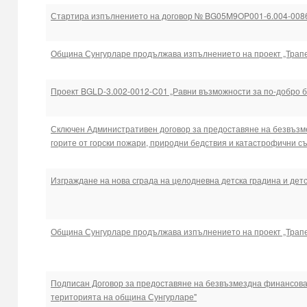
Стартира изпълнението на договор № BG05M9OP001-6.004-008
Община Сунгурларе продължава изпълнението на проект „Трапез
Проект BGLD-3.002-0012-C01 „Равни възможности за по-добро 
Сключен Административен договор за предоставяне на безвъзм
горите от горски пожари, природни бедствия и катастрофични с
Изграждане на нова сграда на целодневна детска градина и дет
Община Сунгурларе продължава изпълнението на проект „Трапез
Подписан Договор за предоставяне на безвъзмездна финансова
територията на община Сунгурларе"