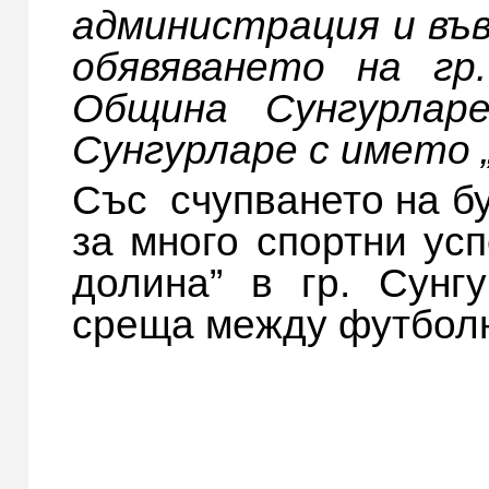
администрация и във
обявяването на гр
Община Сунгурларе
Сунгурларе с името 
Със счупването на б
за много спортни ус
долина” в гр. Сунгу
среща между футболн