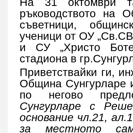
На 31 октомври та
ръководството на О
съветници, общинс
ученици от ОУ „Св.СВ
и СУ „Христо Боте
стадиона в гр.Сунгур
Приветствайки ги, и
Община Сунгурларе 
по негово пред
Сунгурларе с Реше
основание чл.21, ал.1
за местното сам