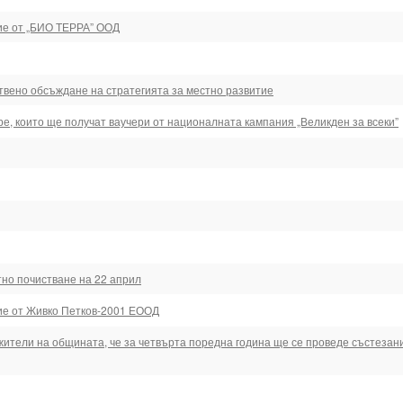
ие от „БИО ТЕРРА” ООД
вено обсъждане на стратегията за местно развитие
е, които ще получат ваучери от националната кампания „Великден за всеки”
но почистване на 22 април
ие от Живко Петков-2001 ЕООД
ители на общината, че за четвърта поредна година ще се проведе състезани