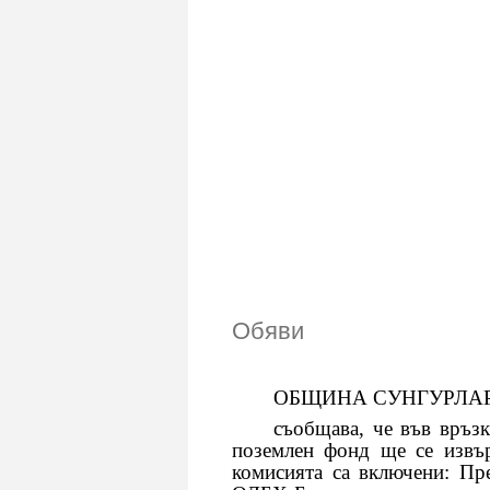
Обяви
ОБЩИНА СУНГУРЛАР
съобщава, че във връзка с
поземлен фонд ще се извър
комисията са включени: Пр